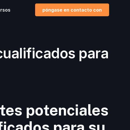
rsos
póngase en contacto con
cualificados para
tes potenciales
ficados para su