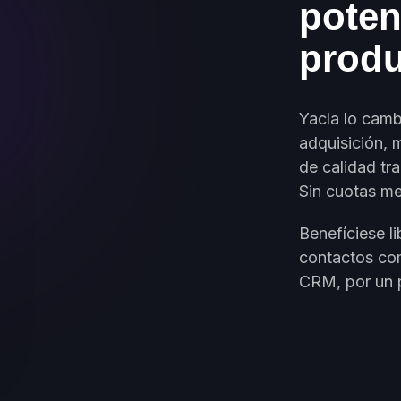
poten
produ
Yacla lo camb
adquisición, 
de calidad tr
Sin cuotas me
Benefíciese l
contactos co
CRM, por un 