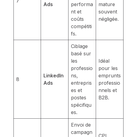
7
Ads
performa
mature
nt et
souvent
coûts
négligée.
compétiti
fs.
Ciblage
basé sur
les
Idéal
professio
pour les
LinkedIn
ns,
emprunts
8
Ads
entrepris
professio
es et
nnels et
postes
B2B.
spécifiqu
es.
Envoi de
campagn
CPL