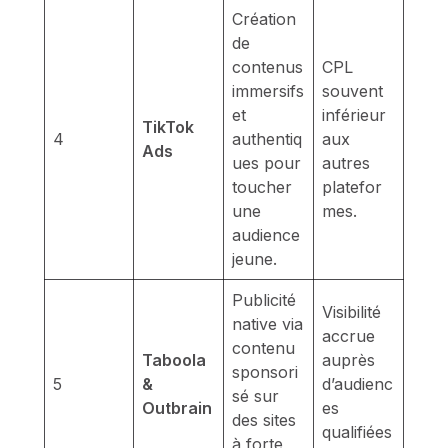
Création
de
contenus
CPL
immersifs
souvent
et
inférieur
TikTok
4
authentiq
aux
Ads
ues pour
autres
toucher
platefor
une
mes.
audience
jeune.
Publicité
Visibilité
native via
accrue
contenu
Taboola
auprès
sponsori
5
&
d’audienc
sé sur
Outbrain
es
des sites
qualifiées
à forte