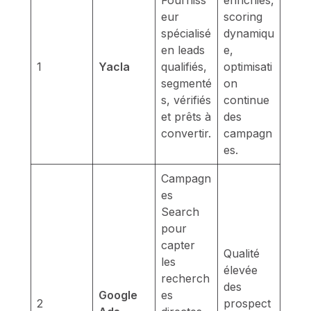
Fourniss
enrichies,
eur
scoring
spécialisé
dynamiqu
en leads
e,
1
Yacla
qualifiés,
optimisati
segmenté
on
s, vérifiés
continue
et prêts à
des
convertir.
campagn
es.
Campagn
es
Search
pour
capter
Qualité
les
élevée
recherch
des
Google
es
2
prospect