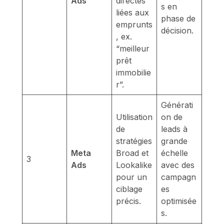
Ads
directes
s en
liées aux
phase de
emprunts
décision.
, ex.
“meilleur
prêt
immobilie
r”.
Générati
Utilisation
on de
de
leads à
stratégies
grande
Meta
Broad et
échelle
3
Ads
Lookalike
avec des
pour un
campagn
ciblage
es
précis.
optimisée
s.