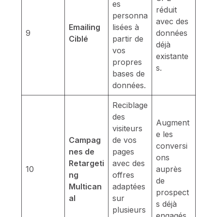
es
réduit
personna
avec des
Emailing
lisées à
9
données
Ciblé
partir de
déjà
vos
existante
propres
s.
bases de
données.
Reciblage
des
Augment
visiteurs
e les
Campag
de vos
conversi
nes de
pages
ons
Retargeti
avec des
10
auprès
ng
offres
de
Multican
adaptées
prospect
al
sur
s déjà
plusieurs
engagés.